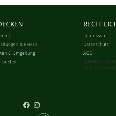
DECKEN
RECHTLIC
Hotel
Impressum
taltungen & Feiern
Datenschutz
täten & Umgebung
AGB
[borlabs-cookie
r buchen
title="Cookie Ei