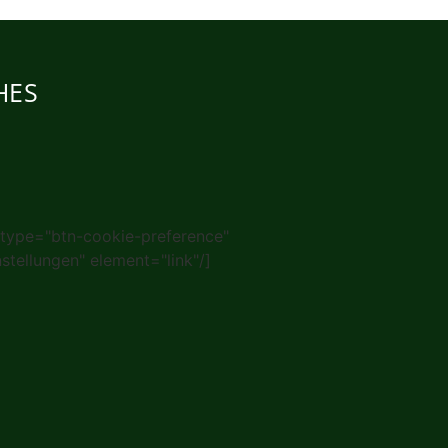
HES
 type="btn-cookie-preference"
nstellungen" element="link"/]