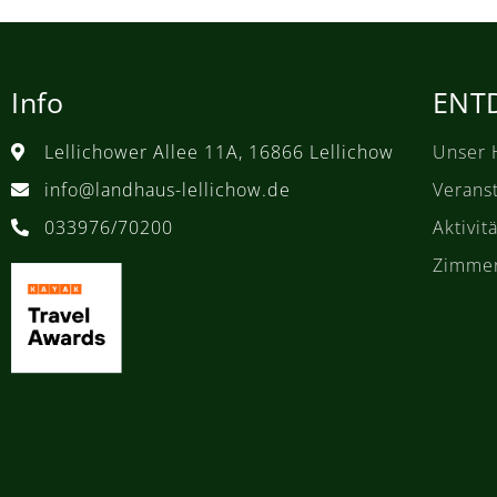
Info
ENT
Lellichower Allee 11A, 16866 Lellichow
Unser 
info@landhaus-lellichow.de
Verans
033976/70200
Aktivi
Zimme