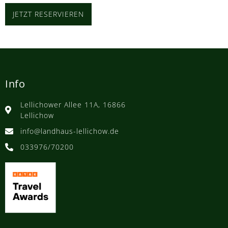
JETZT RESERVIEREN
Info
Lellichower Allee 11A, 16866
Lellichow
info@landhaus-lellichow.de
033976/70200